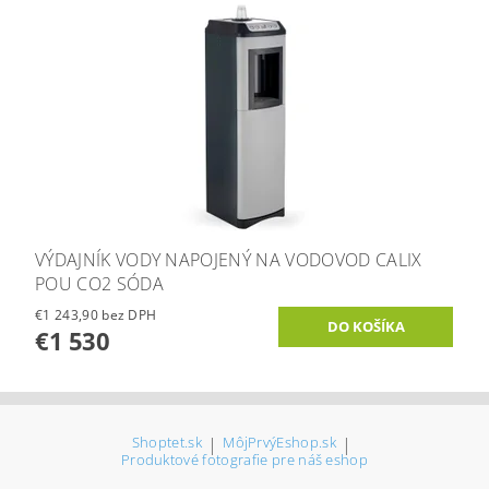
VÝDAJNÍK VODY NAPOJENÝ NA VODOVOD CALIX
POU CO2 SÓDA
€1 243,90 bez DPH
€1 530
Shoptet.sk
|
MôjPrvýEshop.sk
|
Produktové fotografie pre náš eshop