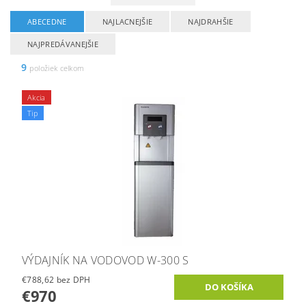
ABECEDNE
NAJLACNEJŠIE
NAJDRAHŠIE
NAJPREDÁVANEJŠIE
9
položiek celkom
Akcia
Tip
VÝDAJNÍK NA VODOVOD W-300 S
€788,62 bez DPH
€970