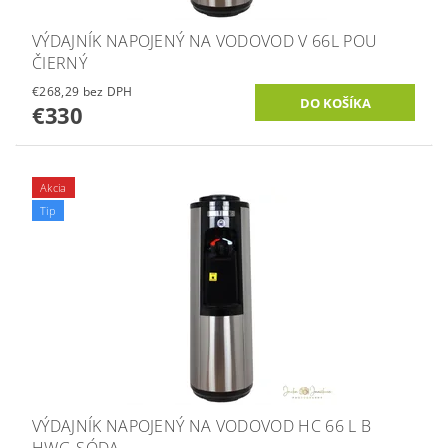
VÝDAJNÍK NAPOJENÝ NA VODOVOD V 66L POU
ČIERNÝ
€268,29 bez DPH
€330
Akcia
Tip
VÝDAJNÍK NAPOJENÝ NA VODOVOD HC 66 L B