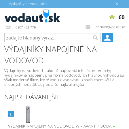
Výdajníky na vodu, sódu
€0
obchod@vodaut.sk
0907 432 779
VÝDAJNÍKY NAPOJENÉ NA
VODOVOD
Výdajníky na vodovod – ako už napovedá ich názov, tento typ
výdajníkov je napojený priamo na vodovod. Ich hlavnou výhodou sú
však moderné filtre, ktoré vodu z vodovodu zbavia chemikálii a
drobných nečistôt, aby bola čo najkvalitnejšia.
NAJPREDÁVANEJŠIE
1.
VÝDAJNÍK NAPOJENÝ NA VODOVOD W - AVANT + SÓDA
–