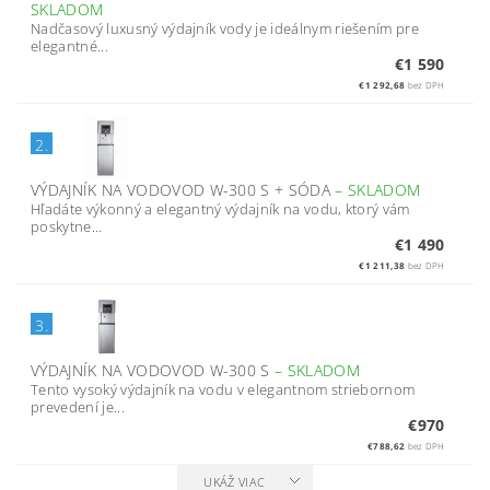
SKLADOM
Nadčasový luxusný výdajník vody je ideálnym riešením pre
elegantné...
€1 590
€1 292,68
bez DPH
2.
VÝDAJNÍK NA VODOVOD W-300 S + SÓDA
–
SKLADOM
Hľadáte výkonný a elegantný výdajník na vodu, ktorý vám
poskytne...
€1 490
€1 211,38
bez DPH
3.
VÝDAJNÍK NA VODOVOD W-300 S
–
SKLADOM
Tento vysoký výdajník na vodu v elegantnom striebornom
prevedení je...
€970
€788,62
bez DPH
UKÁŽ VIAC