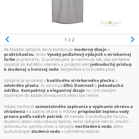
1
z 2
Ak hľadáte výdajník, ktorý kombinuje
moderný dizajn
s
praktickosťou
, tento
Vysoký podlahový výdajník v striebornej
farbe
je presne to, čo potrebujete. Je navrhnutý tak, aby perfektne
zapadol do každého interiéru a poskytol vám
jednoduchý prístup
k studenej a horúcej vode
, kedykoľvek si to budete priať.
Výdajník je vyrobený z
kvalitného strieborného plechu
a
odolného plastu
, čo zaručuje
dlhú životnosť
a
jednoduchú
údržbu
.
Kompaktný a elegantný dizajn
ho robí skvelým
doplnkom do každej domácnosti alebo kancelárie.
Vďaka možnosti
samostatného zapínania a vypínania ohrevu a
chladenia
na zadnej strane si môžete
prispôsobiť teplotu vody
presne podľa vašich potrieb
. Ak neviete, či potrebujete horúcu,
studenú alebo vodu izbovej teploty, tento výdajník vám to umožní –
jednoducho vypnite ohrev a čerpajte
nechladenú vodu
alebo
vychutnávajte
studenú vodu
v optimálnej teplote.