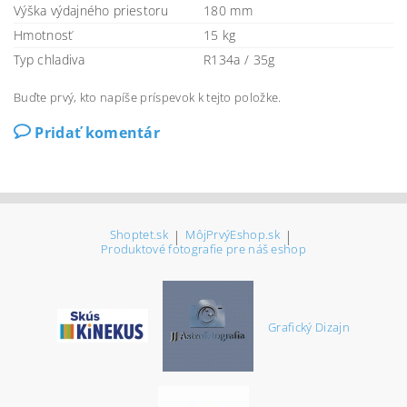
Výška výdajného priestoru
180 mm
Hmotnosť
15 kg
Typ chladiva
R134a / 35g
Buďte prvý, kto napíše príspevok k tejto položke.
Pridať komentár
Shoptet.sk
|
MôjPrvýEshop.sk
|
Produktové fotografie pre náš eshop
Grafický Dizajn