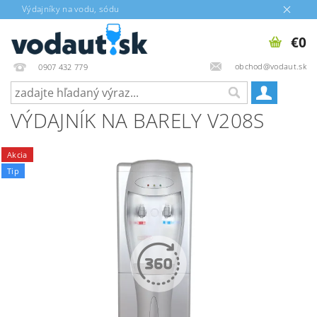
Výdajníky na vodu, sódu
€0
obchod@vodaut.sk
0907 432 779
VÝDAJNÍK NA BARELY V208S
Akcia
Tip