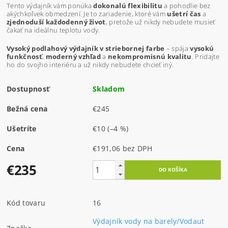
Tento výdajník vám ponúka
dokonalú flexibilitu
a pohodlie bez
akýchkoľvek obmedzení. Je to zariadenie, ktoré vám
ušetrí čas
a
zjednoduší každodenný život
, pretože už nikdy nebudete musieť
čakať na ideálnu teplotu vody.
Vysoký podlahový výdajník v striebornej farbe
– spája
vysokú
funkčnosť
,
moderný vzhľad
a
nekompromisnú kvalitu
. Pridajte
ho do svojho interiéru a už nikdy nebudete chcieť iný.
Dostupnosť
Skladom
Bežná cena
€245
Ušetríte
€10
(–4 %)
Cena
€191,06 bez DPH
€235
Kód tovaru
16
Výdajník vody na barely/Vodaut