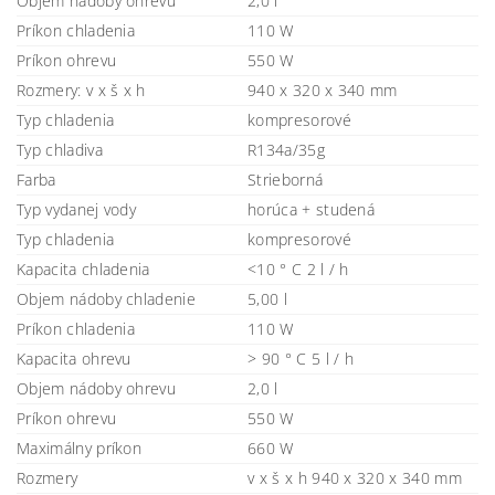
Objem nádoby ohrevu
2,0 l
Príkon chladenia
110 W
Príkon ohrevu
550 W
Rozmery: v x š x h
940 x 320 x 340 mm
Typ chladenia
kompresorové
Typ chladiva
R134a/35g
Farba
Strieborná
Typ vydanej vody
horúca + studená
Typ chladenia
kompresorové
Kapacita chladenia
<10 ° C 2 l / h
Objem nádoby chladenie
5,00 l
Príkon chladenia
110 W
Kapacita ohrevu
> 90 ° C 5 l / h
Objem nádoby ohrevu
2,0 l
Príkon ohrevu
550 W
Maximálny príkon
660 W
Rozmery
v x š x h 940 x 320 x 340 mm