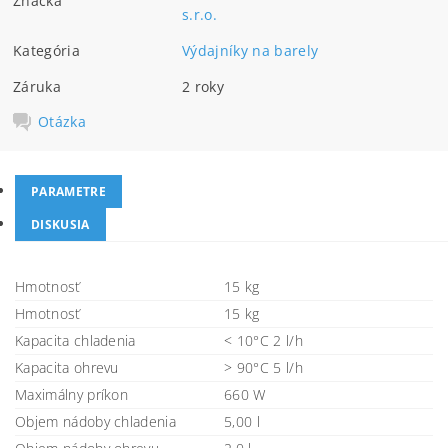
Značka
s.r.o.
Kategória
Výdajníky na barely
Záruka
2 roky
Otázka
PARAMETRE
DISKUSIA
Hmotnosť
15 kg
Hmotnosť
15 kg
Kapacita chladenia
< 10°C 2 l/h
Kapacita ohrevu
> 90°C 5 l/h
Maximálny príkon
660 W
Objem nádoby chladenia
5,00 l