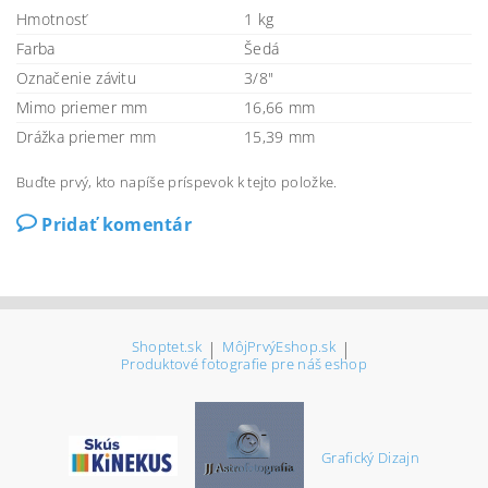
Hmotnosť
1 kg
Farba
Šedá
Označenie závitu
3/8"
Mimo priemer mm
16,66 mm
Drážka priemer mm
15,39 mm
Buďte prvý, kto napíše príspevok k tejto položke.
Pridať komentár
Shoptet.sk
|
MôjPrvýEshop.sk
|
Produktové fotografie pre náš eshop
Grafický Dizajn