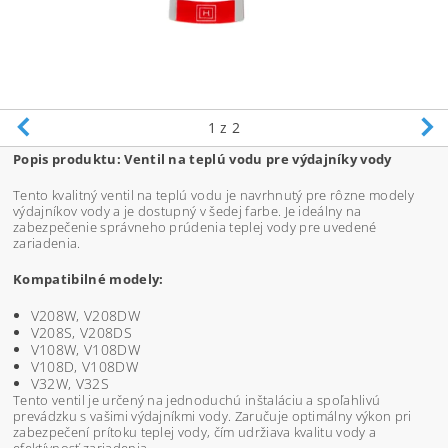
1
z 2
Popis produktu: Ventil na teplú vodu pre výdajníky vody
Tento kvalitný ventil na teplú vodu je navrhnutý pre rôzne modely
výdajníkov vody a je dostupný v šedej farbe. Je ideálny na
zabezpečenie správneho prúdenia teplej vody pre uvedené
zariadenia.
Kompatibilné modely:
V208W, V208DW
V208S, V208DS
V108W, V108DW
V108D, V108DW
V32W, V32S
Tento ventil je určený na jednoduchú inštaláciu a spoľahlivú
prevádzku s vašimi výdajníkmi vody. Zaručuje optimálny výkon pri
zabezpečení prítoku teplej vody, čím udržiava kvalitu vody a