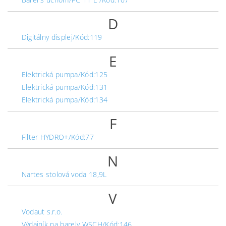
D
Digitálny displej/Kód:119
E
Elektrická pumpa/Kód:125
Elektrická pumpa/Kód:131
Elektrická pumpa/Kód:134
F
Filter HYDRO+/Kód:77
N
Nartes stolová voda 18,9L
V
Vodaut s.r.o.
Výdajník na barely WSCH/Kód:146